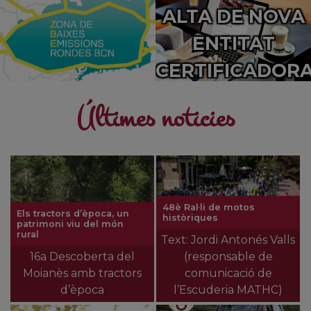
ALTA DE NOVA
ENTITAT
CERTIFICADOR
Últimes noticies
48è Ral·li de motos
Els tractors d’època, un
històriques
patrimoni viu del món
rural
Text: Jordi Antonés Valls
16a Descoberta del
(responsable de
Moianès amb tractors
comunicació de
d’època
l’Escuderia MATHC)