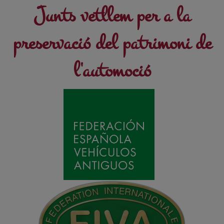
Junts vetllem per a la
preservació del patrimoni de
l'automoció