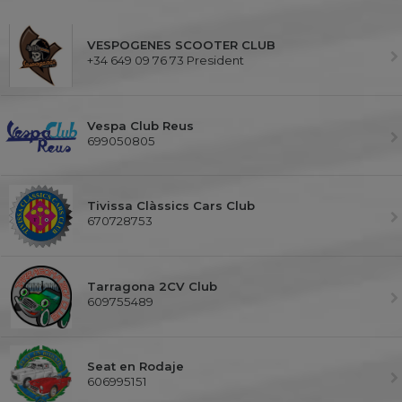
VESPOGENES SCOOTER CLUB
+34 649 09 76 73 President
Vespa Club Reus
699050805
Tivissa Clàssics Cars Club
670728753
Tarragona 2CV Club
609755489
Seat en Rodaje
606995151