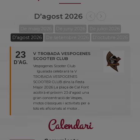
D’agost 2026
De maig 2026
De juny 2026
De juliol 2026
D’agost 2026
De setembre 2026
D’octubre 2026
23
V TROBADA VESPOGENES
SCOOTER CLUB
D’AG.
Vespogenes Scooter Club
Igualada celebrarà la V
TROBADA VESPOGENES
SCOOTER CLUB dins la Festa
Major 2026 La plaça de Cal Font
acollirà el pròxim 23 d'agost una
gran concentració de Vespes,
motos clàssiques i activitats per a
tots els aficionats al motor...
Calendari