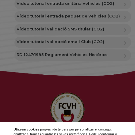
Vídeo tutorial entrada unitària vehicles (CO2)
Vídeo tutorial entrada paquet de vehicles (CO2)
Vídeo tutorial validació SMS titular (CO2)
Vídeo tutorial validació email Club (CO2)
RD 1247/1995 Reglament Vehicles Històrics
Utilitzem
cookies
pròpies i de tercers per personalitzar el contingut,
analitzar el trànsit i guardar les seves preferències. Podeu configurar o