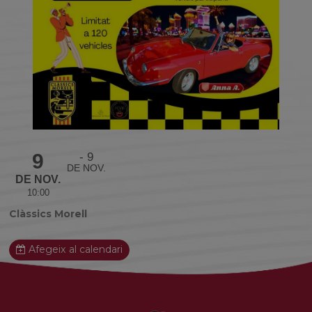
9
9
DE NOV.
DE NOV.
10:00
Clàssics Morell
Afegeix al calendari