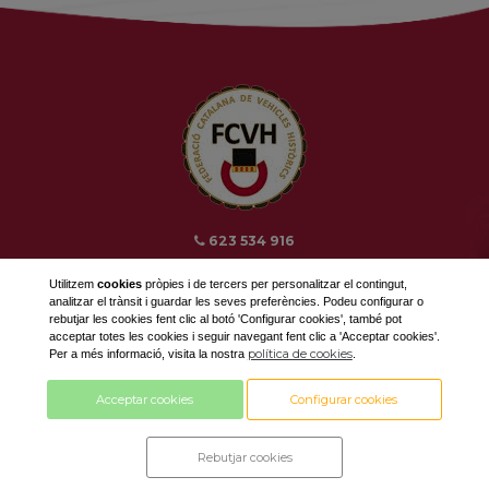
623 534 916
689 308 868
Utilitzem
cookies
pròpies i de tercers per personalitzar el contingut,
fcvh@fcvh.cat
analitzar el trànsit i guardar les seves preferències. Podeu configurar o
rebutjar les cookies fent clic al botó 'Configurar cookies', també pot
acceptar totes les cookies i seguir navegant fent clic a 'Acceptar cookies'.
Horari: De Dilluns a Divendres de 9 a 13h
política de cookies
Per a més informació, visita la nostra
.
Acceptar cookies
Configurar cookies
Disseny i desenvolupament by
Rebutjar cookies
amb tecnologia