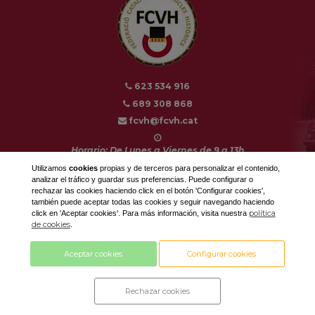
623 534 916
689 308 868
fcvh@fcvh.cat
Horario: De Lunes a Viernes de 9 a 13h
Utilizamos
cookies
propias y de terceros para personalizar el contenido,
analizar el tráfico y guardar sus preferencias. Puede configurar o
rechazar las cookies haciendo click en el botón 'Configurar cookies',
también puede aceptar todas las cookies y seguir navegando haciendo
Diseño y desarrollo by
con tecnología
política
click en 'Aceptar cookies'. Para más información, visita nuestra
de cookies
.
Aceptar cookies
Configurar cookies
Rechazar cookies