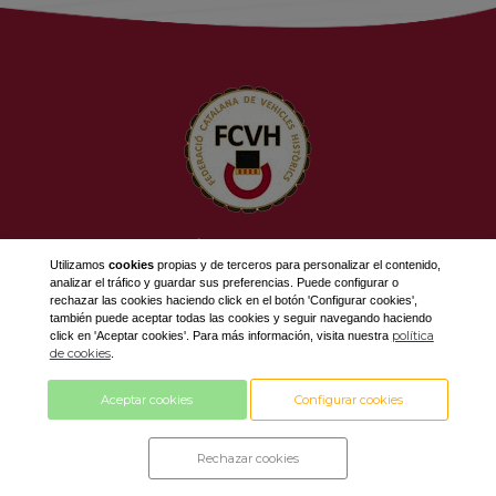
623 534 916
Utilizamos
cookies
propias y de terceros para personalizar el contenido,
689 308 868
analizar el tráfico y guardar sus preferencias. Puede configurar o
fcvh@fcvh.cat
rechazar las cookies haciendo click en el botón 'Configurar cookies',
también puede aceptar todas las cookies y seguir navegando haciendo
política
click en 'Aceptar cookies'. Para más información, visita nuestra
Horario: De Lunes a Viernes de 9 a 13h
de cookies
.
Aceptar cookies
Configurar cookies
Diseño y desarrollo by
con tecnología
Rechazar cookies