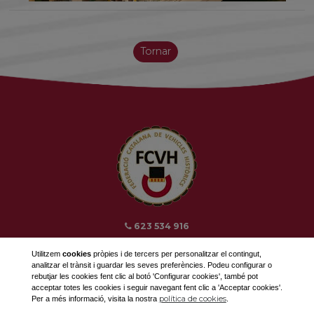
Tornar
623 534 916
689 308 868
Utilitzem
cookies
pròpies i de tercers per personalitzar el contingut,
fcvh@fcvh.cat
analitzar el trànsit i guardar les seves preferències. Podeu configurar o
rebutjar les cookies fent clic al botó 'Configurar cookies', també pot
acceptar totes les cookies i seguir navegant fent clic a 'Acceptar cookies'.
Horari: De Dilluns a Divendres de 9 a 13h
política de cookies
Per a més informació, visita la nostra
.