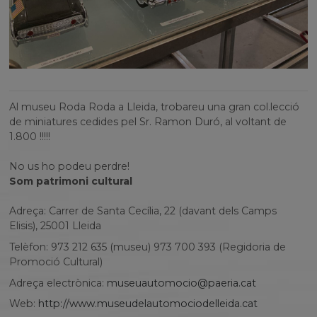
Al museu Roda Roda a Lleida, trobareu una gran col.lecció
de miniatures cedides pel Sr. Ramon Duró, al voltant de
1.800 !!!!!
No us ho podeu perdre!
Som patrimoni cultural
Adreça: Carrer de Santa Cecília, 22 (davant dels Camps
Elisis), 25001 Lleida
Telèfon: 973 212 635 (museu) 973 700 393 (Regidoria de
Promoció Cultural)
Adreça electrònica:
museuautomocio@paeria.cat
Web:
http://www.museudelautomociodelleida.cat