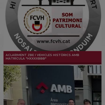
ACLARIMENT ZBE I VEHICLES HISTÒRICS AMB
MATRÍCULA "HXXXXBBB"