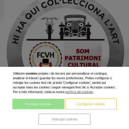
Utilitzem
cookies
pròpies i de tercers per personalitzar el contingut,
analitzar el trànsit i guardar les seves preferències. Podeu configurar o
rebutjar les cookies fent clic al botó 'Configurar cookies', també pot
acceptar totes les cookies i seguir navegant fent clic a 'Acceptar cookies'.
política de cookies
Per a més informació, visita la nostra
.
Els vehicles Històrics podran circular per les zones de
Acceptar cookies
Configurar cookies
baixes emissions.
Rebutjar cookies