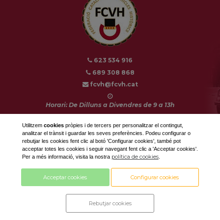
623 534 916
689 308 868
fcvh@fcvh.cat
Horari: De Dilluns a Divendres de 9 a 13h
Utilitzem
cookies
pròpies i de tercers per personalitzar el contingut,
analitzar el trànsit i guardar les seves preferències. Podeu configurar o
rebutjar les cookies fent clic al botó 'Configurar cookies', també pot
Disseny i desenvolupament by
acceptar totes les cookies i seguir navegant fent clic a 'Acceptar cookies'.
política de cookies
Per a més informació, visita la nostra
.
amb tecnologia
Acceptar cookies
Configurar cookies
Rebutjar cookies