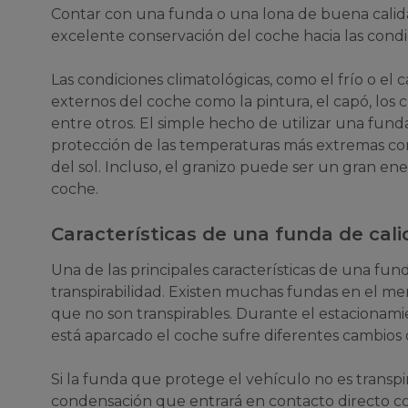
Contar con una funda o una lona de buena calida
excelente conservación del coche hacia las condi
Las condiciones climatológicas, como el frío o el 
externos del coche como la pintura, el capó, los cri
entre otros. El simple hecho de utilizar una fund
protección de las temperaturas más extremas como
del sol. Incluso, el granizo puede ser un gran en
coche.
Características de una funda de cal
Una de las principales características de una fund
transpirabilidad. Existen muchas fundas en el me
que no son transpirables. Durante el estacionami
está aparcado el coche sufre diferentes cambios
Si la funda que protege el vehículo no es transpi
condensación que entrará en contacto directo co