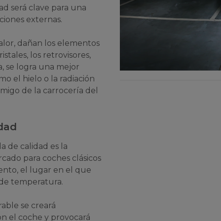
d será clave para una
ciones externas.
calor, dañan los elementos
stales, los retrovisores,
a, se logra una mejor
 el hielo o la radiación
emigo de la carrocería del
idad
a de calidad es la
rcado para coches clásicos
ento, el lugar en el que
 de temperatura.
rable se creará
n el coche y provocará