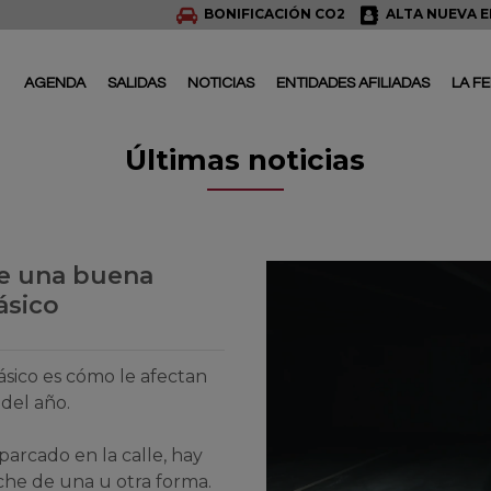
BONIFICACIÓN CO2
ALTA NUEVA 
AGENDA
SALIDAS
NOTICIAS
ENTIDADES AFILIADAS
LA F
Últimas noticias
de una buena
ásico
sico es cómo le afectan
 del año.
parcado en la calle, hay
he de una u otra forma.