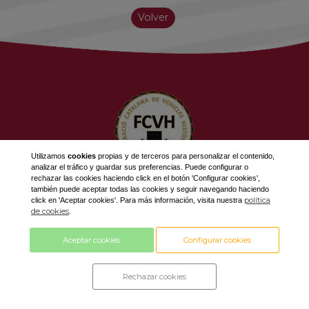
Volver
Utilizamos
cookies
propias y de terceros para personalizar el contenido,
analizar el tráfico y guardar sus preferencias. Puede configurar o
rechazar las cookies haciendo click en el botón 'Configurar cookies',
623 534 916
también puede aceptar todas las cookies y seguir navegando haciendo
política
click en 'Aceptar cookies'. Para más información, visita nuestra
689 308 868
de cookies
.
fcvh@fcvh.cat
Aceptar cookies
Configurar cookies
Horario: De Lunes a Viernes de 9 a 13h
Rechazar cookies
Diseño y desarrollo by
con tecnología