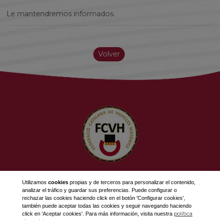
Le mantendremos informados.
Volver
623 534 916
Utilizamos
cookies
propias y de terceros para personalizar el contenido,
689 308 868
analizar el tráfico y guardar sus preferencias. Puede configurar o
rechazar las cookies haciendo click en el botón 'Configurar cookies',
fcvh@fcvh.cat
también puede aceptar todas las cookies y seguir navegando haciendo
política
click en 'Aceptar cookies'. Para más información, visita nuestra