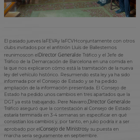
El pasado jueves la
FEVA
y la
FCVH
conjuntamente con otros
clubs invitados por el anfitrión Lluís de Ballester
nos
Director General
reunimos
con el
de Tráfico y el Jefe de
Tráfico de la Demarcación de Barcelona en una comida en
la que nos explicaron cómo está la tramitación de la nueva
ley del vehículo histórico. Resumiendo esta ley ya ha sido
informada por el Consejo de Estado y se ha pedido
ampliación de la información presentada. El Consejo de
Estado ha pedido unos cambios en tres apartados que la
Director General
DGT ya está trabajando. Pere Navarro,
de
Tráfico aseguró que la contestación al Consejo de Estado
estaría terminada en 3-4 semanas sin especificar en qué
consistían los cambios y, por tanto, en julio podría ir a ser
Consejo de Ministros
aprobado por el
y su puesta en
marcha sería seguramente en septiembre.