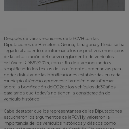
Después de varias reuniones de la
FCVH
con las
Diputaciones de Barcelona, Girona, Tarragona y Lleida se ha
llegado al acuerdo de informar a los respectivos municipios
de la actualización del nuevo reglamento de vehículos
históricos
RD
892/2024, con el fin de ir armonizando y
simplificando los textos de las diferentes ordenanzas para
poder disfrutar de las bonificaciones establecidas en cada
municipio.
Así
como aprovechar también para informar
sobre la bonificación del
CO2
de los vehículos de
30
años
para arriba que todavía no tienen la consideración de
vehículo histórico.
Cabe destacar que los representantes de las Diputaciones
escucharon los argumentos de la
FCVH
y valoraron la
importancia de los vehículos históricos y clásicos como