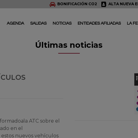
BONIFICACIÓN CO2
ALTA NUEVA 
AGENDA
SALIDAS
NOTICIAS
ENTIDADES AFILIADAS
LA F
Últimas noticias
ÍCULOS
a
nformado
la ATC sobre el
ado en el
4 estos nuevos vehículos