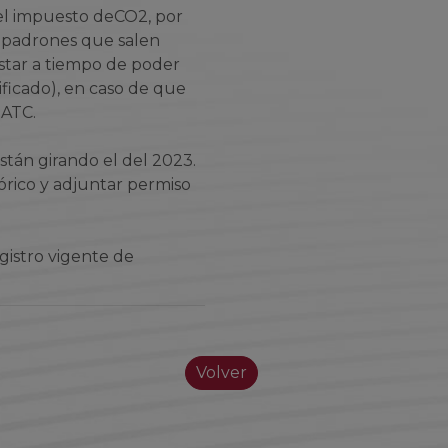
del impuesto de
CO2
, por
s padrones que salen
estar a tiempo de poder
ificado), en caso de que
 ATC.
tán girando el del 2023.
tórico y adjuntar permiso
gistro vigente de
Volver