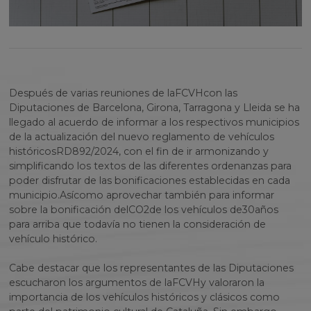
Después de varias reuniones de la
FCVH
con las
Diputaciones de Barcelona, Girona, Tarragona y Lleida se ha
llegado al acuerdo de informar a los respectivos municipios
de la actualización del nuevo reglamento de vehículos
históricos
RD
892/2024, con el fin de ir armonizando y
simplificando los textos de las diferentes ordenanzas para
poder disfrutar de las bonificaciones establecidas en cada
municipio.
Así
como aprovechar también para informar
sobre la bonificación del
CO2
de los vehículos de
30
años
para arriba que todavía no tienen la consideración de
vehículo histórico.
Cabe destacar que los representantes de las Diputaciones
escucharon los argumentos de la
FCVH
y valoraron la
importancia de los vehículos históricos y clásicos como