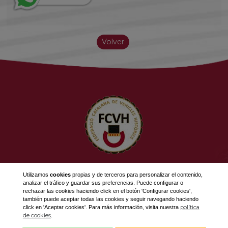
Volver
623 534 916
Utilizamos
cookies
propias y de terceros para personalizar el contenido,
689 308 868
analizar el tráfico y guardar sus preferencias. Puede configurar o
rechazar las cookies haciendo click en el botón 'Configurar cookies',
fcvh@fcvh.cat
también puede aceptar todas las cookies y seguir navegando haciendo
política
click en 'Aceptar cookies'. Para más información, visita nuestra
Horario: De Lunes a Viernes de 9 a 13h
de cookies
.