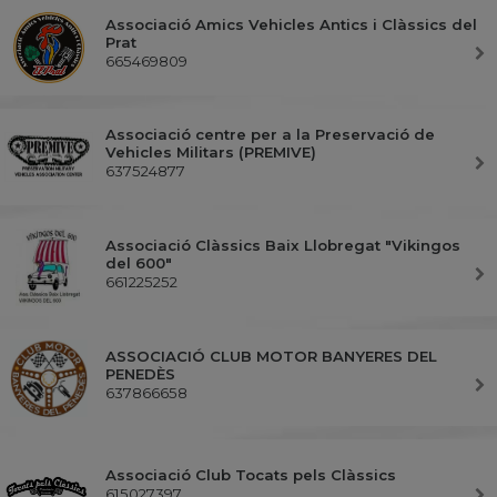
Associació Amics Vehicles Antics i Clàssics del
Prat
665469809
Associació centre per a la Preservació de
Vehicles Militars (PREMIVE)
637524877
Associació Clàssics Baix Llobregat "Vikingos
del 600"
661225252
ASSOCIACIÓ CLUB MOTOR BANYERES DEL
PENEDÈS
637866658
Associació Club Tocats pels Clàssics
615027397