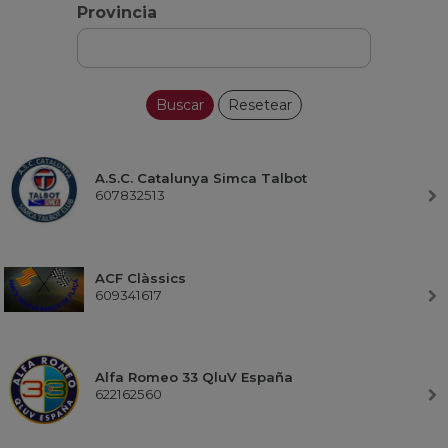
Provincia
A.S.C. Catalunya Simca Talbot
607832513
ACF Clàssics
609341617
Alfa Romeo 33 QluV España
622162560