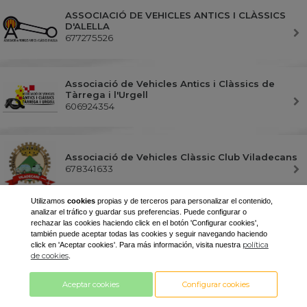
ASSOCIACIÓ DE VEHICLES ANTICS I CLÀSSICS
D'ALELLA
677275526
Associació de Vehicles Antics i Clàssics de
Tàrrega i l'Urgell
606924354
Associació de Vehicles Clàssic Club Viladecans
678341633
Utilizamos
cookies
propias y de terceros para personalizar el contenido,
analizar el tráfico y guardar sus preferencias. Puede configurar o
Associació de Vehicles Clàssics de Barcelona “SCC”
rechazar las cookies haciendo click en el botón 'Configurar cookies',
(Salvaje Chopper Club)
también puede aceptar todas las cookies y seguir navegando haciendo
608978708
política
click en 'Aceptar cookies'. Para más información, visita nuestra
de cookies
.
Associació de Vehicles Clàssics de les Terres
Aceptar cookies
Configurar cookies
de l'Ebre
678188237