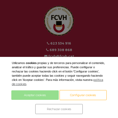
623 534 916
689 308 868
fcvh@fcvh.cat
Utilizamos
cookies
propias y de terceros para personalizar el contenido,
Horario: De Lunes a Viernes de 9 a 13h
analizar el tráfico y guardar sus preferencias. Puede configurar o
rechazar las cookies haciendo click en el botón 'Configurar cookies',
también puede aceptar todas las cookies y seguir navegando haciendo
política
click en 'Aceptar cookies'. Para más información, visita nuestra
de cookies
.
Diseño y desarrollo by
con tecnología
Aceptar cookies
Configurar cookies
Rechazar cookies