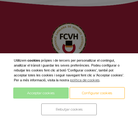
Utilitzem
cookies
pròpies i de tercers per personalitzar el contingut,
analitzar el trànsit i guardar les seves preferències. Podeu configurar o
623 534 916
rebutjar les cookies fent clic al botó 'Configurar cookies', també pot
689 308 868
acceptar totes les cookies i seguir navegant fent clic a 'Acceptar cookies'.
política de cookies
Per a més informació, visita la nostra
.
fcvh@fcvh.cat
Acceptar cookies
Configurar cookies
Horari: De Dilluns a Divendres de 9 a 13h
Rebutjar cookies
Disseny i desenvolupament by
amb tecnologia