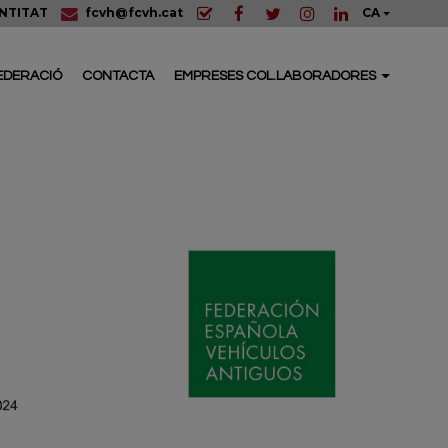
NTITAT
fcvh@fcvh.cat
CA
EDERACIÓ
CONTACTA
EMPRESES COL.LABORADORES