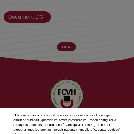
Document DGT
Tornar
Utilitzem
cookies
pròpies i de tercers per personalitzar el contingut,
analitzar el trànsit i guardar les seves preferències. Podeu configurar o
623 534 916
rebutjar les cookies fent clic al botó 'Configurar cookies', també pot
689 308 868
acceptar totes les cookies i seguir navegant fent clic a 'Acceptar cookies'.