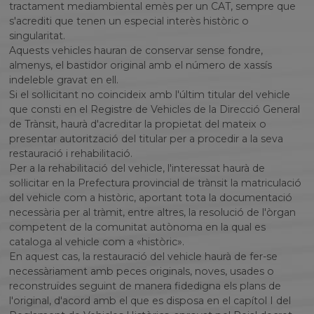
tractament mediambiental emès per un CAT, sempre que
s'acrediti que tenen un especial interès històric o
singularitat.
Aquests vehicles hauran de conservar sense fondre,
almenys, el bastidor original amb el número de xassís
indeleble gravat en ell.
Si el sol·licitant no coincideix amb l'últim titular del vehicle
que consti en el Registre de Vehicles de la Direcció General
de Trànsit, haurà d'acreditar la propietat del mateix o
presentar autorització del titular per a procedir a la seva
restauració i rehabilitació.
Per a la rehabilitació del vehicle, l'interessat haurà de
sol·licitar en la Prefectura provincial de trànsit la matriculació
del vehicle com a històric, aportant tota la documentació
necessària per al tràmit, entre altres, la resolució de l'òrgan
competent de la comunitat autònoma en la qual es
cataloga al vehicle com a «històric».
En aquest cas, la restauració del vehicle haurà de fer-se
necessàriament amb peces originals, noves, usades o
reconstruïdes seguint de manera fidedigna els plans de
l'original, d'acord amb el que es disposa en el capítol I del