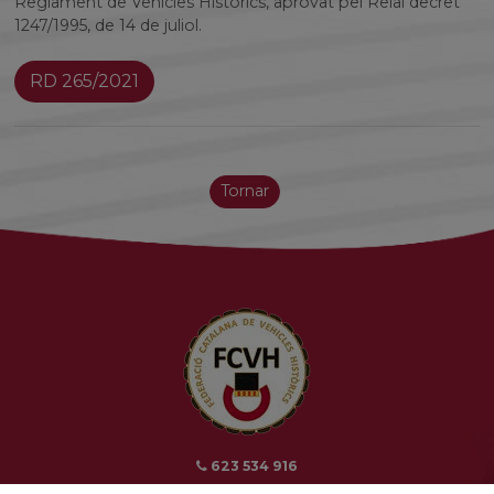
Reglament de Vehicles Històrics, aprovat pel Reial decret
1247/1995, de 14 de juliol.
RD 265/2021
Tornar
623 534 916
689 308 868