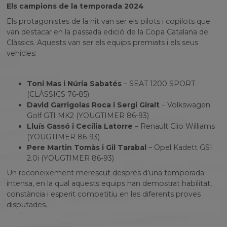
Els campions de la temporada 2024
Els protagonistes de la nit van ser els pilots i copilots que
van destacar en la passada edició de la Copa Catalana de
Clàssics. Aquests van ser els equips premiats i els seus
vehicles:
Toni Mas i Núria Sabatés
– SEAT 1200 SPORT
(CLÀSSICS 76-85)
David Garrigolas Roca i Sergi Giralt
– Volkswagen
Golf GTI MK2 (YOUGTIMER 86-93)
Lluís Gassó i Cecília Latorre
– Renault Clio Williams
(YOUGTIMER 86-93)
Pere Martin Tomàs i Gil Tarabal
– Opel Kadett GSI
2.0i (YOUGTIMER 86-93)
Un reconeixement merescut després d’una temporada
intensa, en la qual aquests equips han demostrat habilitat,
constància i esperit competitiu en les diferents proves
disputades.