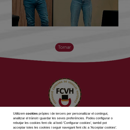
Tornar
Utilitzem
cookies
pròpies i de tercers per personalitzar el contingut,
analitzar el trànsit i guardar les seves preferències. Podeu configurar o
623 534 916
rebutjar les cookies fent clic al botó 'Configurar cookies', també pot
689 308 868
acceptar totes les cookies i seguir navegant fent clic a 'Acceptar cookies'.