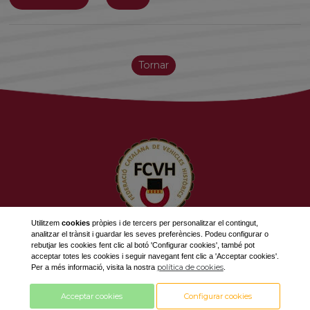
Tornar
Utilitzem
cookies
pròpies i de tercers per personalitzar el contingut,
analitzar el trànsit i guardar les seves preferències. Podeu configurar o
623 534 916
rebutjar les cookies fent clic al botó 'Configurar cookies', també pot
689 308 868
acceptar totes les cookies i seguir navegant fent clic a 'Acceptar cookies'.
política de cookies
Per a més informació, visita la nostra
.
fcvh@fcvh.cat
Acceptar cookies
Configurar cookies
Horari: De Dilluns a Divendres de 9 a 13h