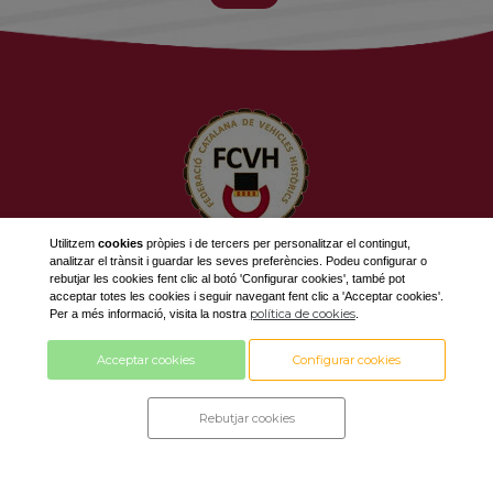
Utilitzem
cookies
pròpies i de tercers per personalitzar el contingut,
analitzar el trànsit i guardar les seves preferències. Podeu configurar o
623 534 916
rebutjar les cookies fent clic al botó 'Configurar cookies', també pot
689 308 868
acceptar totes les cookies i seguir navegant fent clic a 'Acceptar cookies'.
política de cookies
Per a més informació, visita la nostra
.
fcvh@fcvh.cat
Acceptar cookies
Configurar cookies
Horari: De Dilluns a Divendres de 9 a 13h
Rebutjar cookies
Disseny i desenvolupament by
amb tecnologia