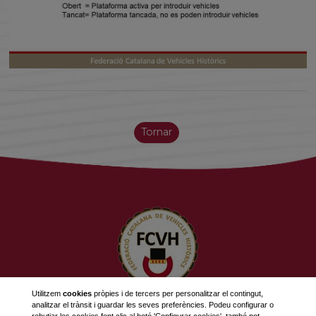
Tornar
Utilitzem
cookies
pròpies i de tercers per personalitzar el contingut,
analitzar el trànsit i guardar les seves preferències. Podeu configurar o
623 534 916