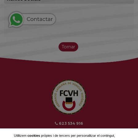
Tornar
623 534 916
689 308 868
Utilitzem
cookies
pròpies i de tercers per personalitzar el contingut,